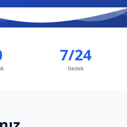
0
7/24
ık
Destek
mız