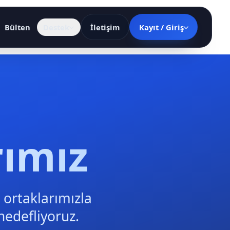
Bülten
Destek
İletişim
Kayıt / Giriş
ımız
 ortaklarımızla
edefliyoruz.