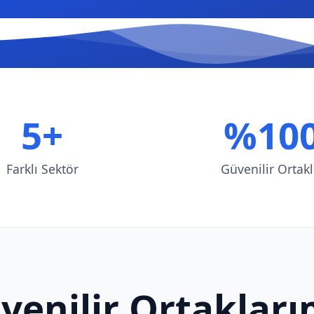
5+
%10
Farklı Sektör
Güvenilir Ortakl
venilir Ortakları