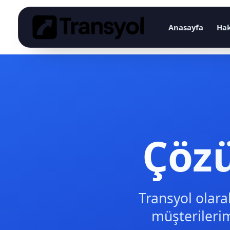
Anasayfa
Ha
Çöz
Transyol olara
müşterileri